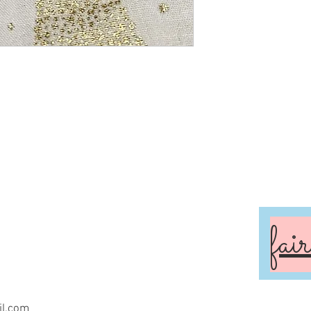
fai
l.com