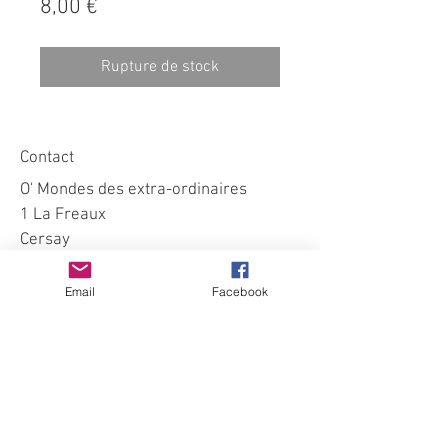
Prix
8,00 €
Rupture de stock
Contact
O' Mondes des extra-ordinaires
1 La Freaux
Cersay
79290 Val en Vignes
Email
Facebook
omondedesextraordinaires@gmail.co
m
faire un don