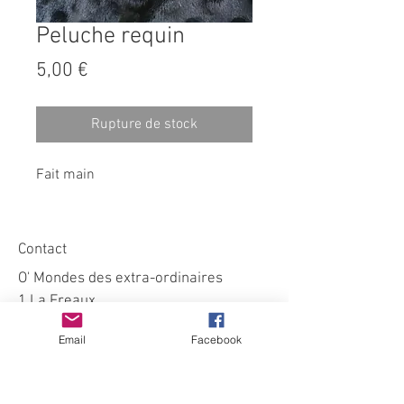
Peluche requin
Prix
5,00 €
Rupture de stock
Fait main
Contact
O' Mondes des extra-ordinaires
1 La Freaux
Cersay
Email
Facebook
79290 Val en Vignes
omondedesextraordinaires@gmail.co